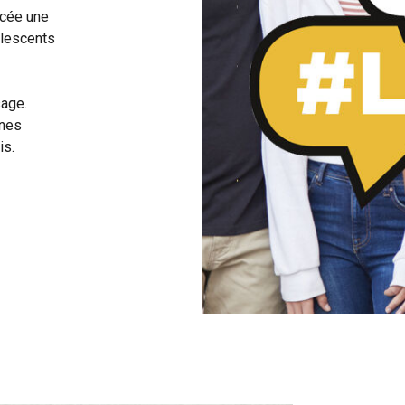
ycée une
olescents
sage.
unes
is.