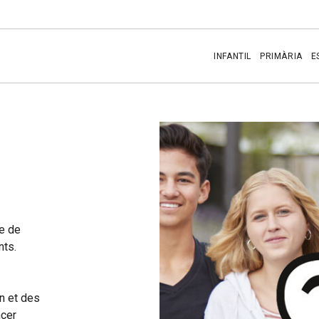
INFANTIL
PRIMÀRIA
E
de de
nts.
n et des
ncer