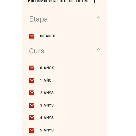
Filtres
Eliminar tots els filtres
Etapa
INFANTIL
Curs
0 AÑOS
1 AÑO
2 ANYS
3 ANYS
4 ANYS
5 ANYS