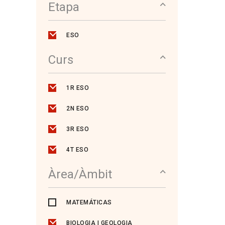
Etapa
ESO
Curs
1R ESO
2N ESO
3R ESO
4T ESO
Àrea/Àmbit
MATEMÁTICAS
BIOLOGIA I GEOLOGIA