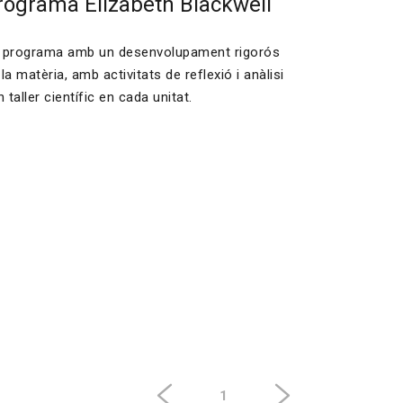
rograma Elizabeth Blackwell
 programa amb un desenvolupament rigorós
la matèria, amb activitats de reflexió i anàlisi
n taller científic en cada unitat.
1