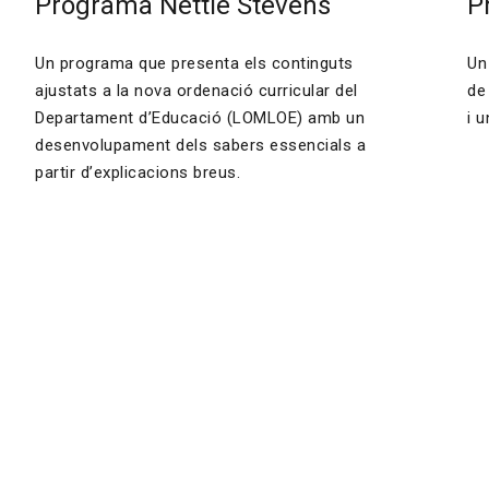
Programa Nettie Stevens
P
Un programa que presenta els continguts
Un
ajustats a la nova ordenació curricular del
de 
Departament d’Educació (LOMLOE) amb un
i u
desenvolupament dels sabers essencials a
partir d’explicacions breus.